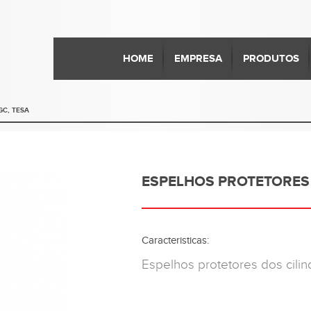
Skip
to
main
HOME
EMPRESA
PRODUTOS
content
GC, TESA
ESPELHOS PROTETORES D
Caracteristicas:
Espelhos protetores dos cilin